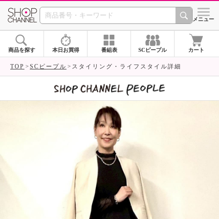
SHOP CHANNEL 
メニュー
商品を探す
本日お買得
番組表
SCピープル
カート
TOP
SCピープル
スタイリング・ライフスタイル詳細