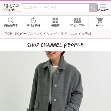
SHOP CHANNEL 
メニュー
商品を探す
本日お買得
番組表
SCピープル
カート
TOP
SCピープル
スタイリング・ライフスタイル詳細