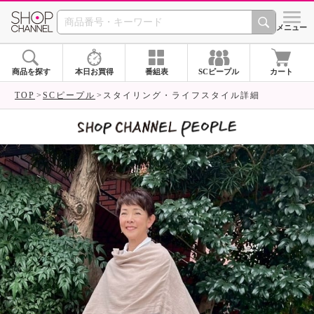
SHOP CHANNEL 
メニュー
商品を探す
本日お買得
番組表
SCピープル
カート
TOP
SCピープル
スタイリング・ライフスタイル詳細