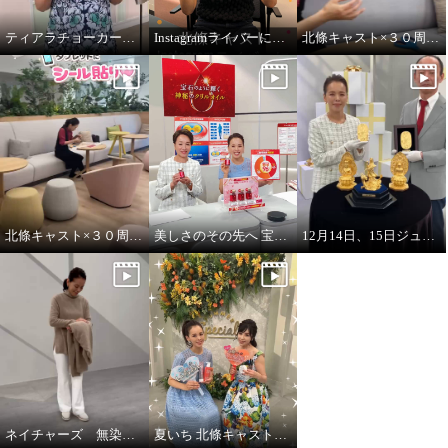
ティアラチョーカーをご紹介します♪
Instagramライバーに挑戦！
北條キャスト×３０周年タブレットにシール貼りpart2
北條キャスト×３０周年タブレットにシール貼り
美しさのその先へ 宝石のように輝く 神秘のオイル レッドオメガ１００
12月14日、15日ジュエリー・ゴールド特別販売会 開催
ネイチャーズ 無染色カシミヤケーブル使いコーディガン
夏いち 北條キャストいちおし！パーリーデュー