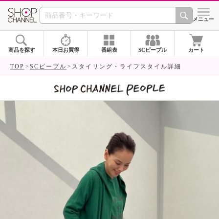
SHOP CHANNEL 
メニュー
商品を探す
本日お買得
番組表
SCピープル
カート
TOP
SCピープル
スタイリング・ライフスタイル詳細