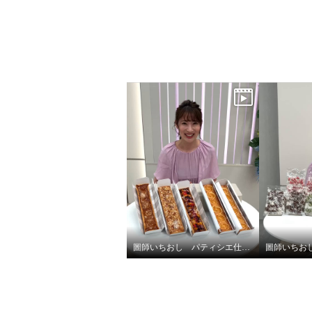
圖師いちおし パティシエ仕込み！本格タルト4ヶ月頒布会