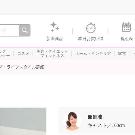
録
、瞬間を。通販・テレビショッピングのショップチャンネル
新着商品
本日お買い得
番組表
ッグ
美容・ダイエット
コスメ
ホーム・インテリア
家電
ンナー
フィットネス
グ・ライフスタイル詳細
圖師凜
キャスト
163cm