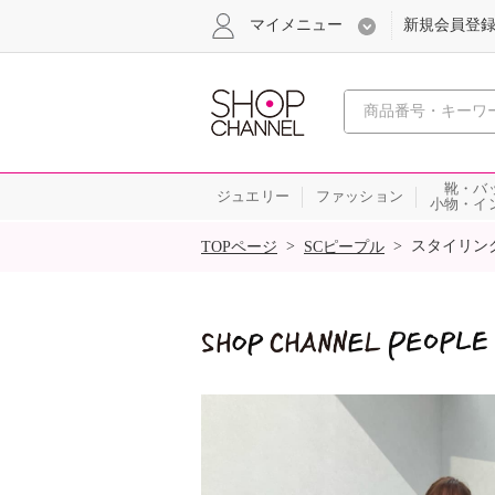
マイメニュー
新規会員登
心おどる
靴・バ
ジュエリー
ファッション
小物・イ
SALE
>
>
スタイリン
TOPページ
SCピープル