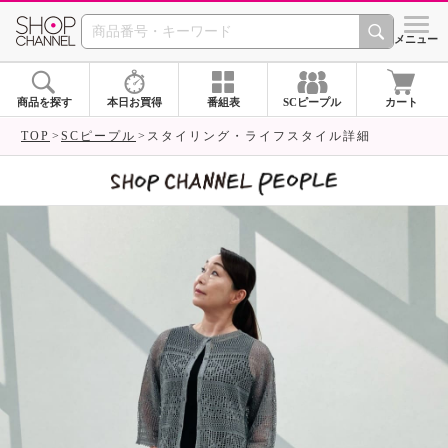
SHOP CHANNEL 
メニュー
商品を探す
本日お買得
番組表
SCピープル
カート
TOP
SCピープル
スタイリング・ライフスタイル詳細