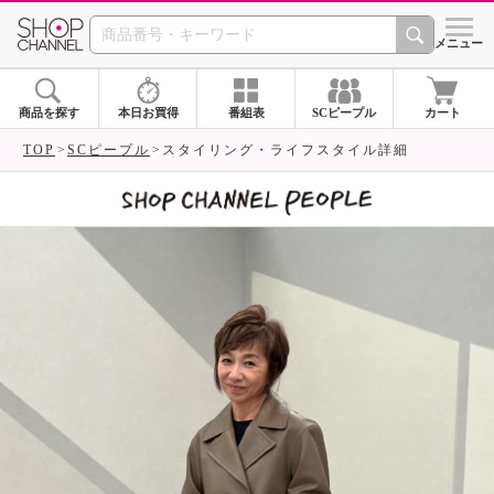
SHOP CHANNEL 
メニュー
商品を探す
本日お買得
番組表
SCピープル
カート
TOP
SCピープル
スタイリング・ライフスタイル詳細