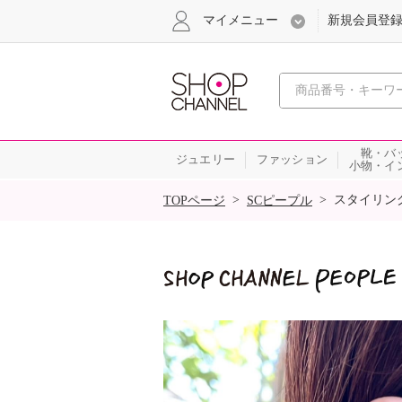
マイメニュー
新規会員登
心おどる
靴・バ
ジュエリー
ファッション
小物・イ
SALE
>
>
スタイリン
TOPページ
SCピープル