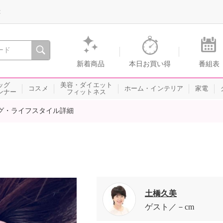
録
、瞬間を。通販・テレビショッピングのショップチャンネル
新着商品
本日お買い得
番組表
ッグ
美容・ダイエット
コスメ
ホーム・インテリア
家電
ンナー
フィットネス
グ・ライフスタイル詳細
土橋久美
ゲスト
－cm