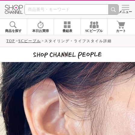
SHOP CHANNEL 
メニュー
商品を探す
本日お買得
番組表
SCピープル
カート
TOP
SCピープル
スタイリング・ライフスタイル詳細