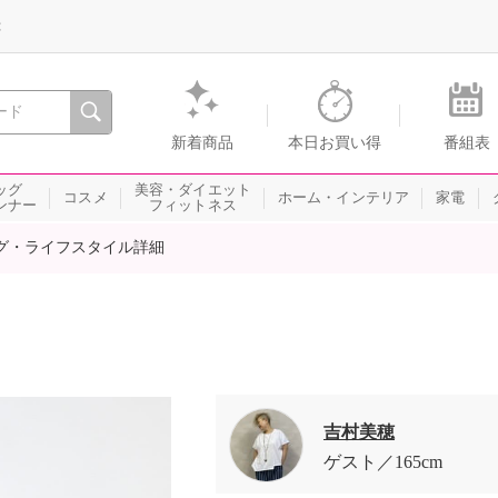
録
、瞬間を。通販・テレビショッピングのショップチャンネル
新着商品
本日お買い得
番組表
ッグ
美容・ダイエット
コスメ
ホーム・インテリア
家電
ンナー
フィットネス
グ・ライフスタイル詳細
吉村美穂
ゲスト
165cm