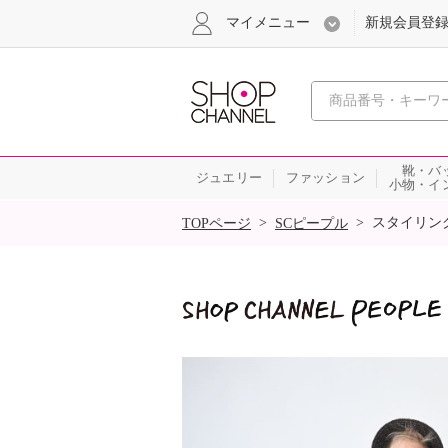
マイメニュー
新規会員登
心おどる
靴・バ
ジュエリー
ファッション
小物・イ
SALE
>
>
スタイリン
TOPページ
SCピープル