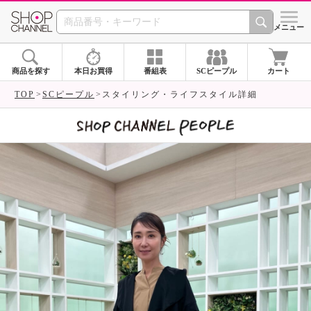
SHOP CHANNEL 
メニュー
商品を探す
本日お買得
番組表
SCピープル
カート
TOP
SCピープル
スタイリング・ライフスタイル詳細