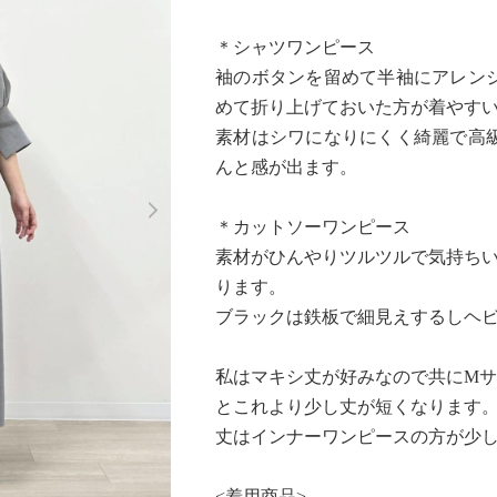
＊シャツワンピース
袖のボタンを留めて半袖にアレン
めて折り上げておいた方が着やす
素材はシワになりにくく綺麗で高
んと感が出ます。
Next
＊カットソーワンピース
素材がひんやりツルツルで気持ちい
ります。
ブラックは鉄板で細見えするしヘ
私はマキシ丈が好みなので共にMサ
とこれより少し丈が短くなります
丈はインナーワンピースの方が少
<着用商品>