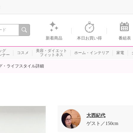
録
、瞬間を。通販・テレビショッピングのショップチャンネル
新着商品
本日お買い得
番組表
ッグ
美容・ダイエット
コスメ
ホーム・インテリア
家電
ンナー
フィットネス
グ・ライフスタイル詳細
大西紀代
ゲスト
150cm