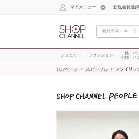
マイメニュー
新規会員登
心おどる
靴・バ
ジュエリー
ファッション
小物・イ
SALE
>
>
スタイリン
TOPページ
SCピープル