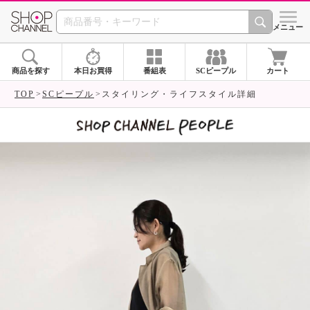
SHOP CHANNEL 
メニュー
商品を探す
本日お買得
番組表
SCピープル
カート
TOP
SCピープル
スタイリング・ライフスタイル詳細