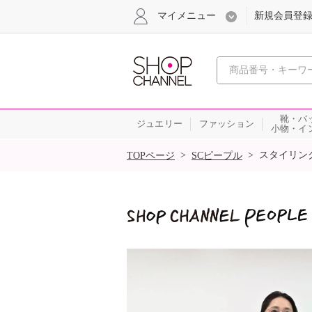
マイメニュー
新規会員登
心おどる
靴・バ
ジュエリー
ファッション
小物・イ
SALE
>
>
スタイリン
TOPページ
SCピープル