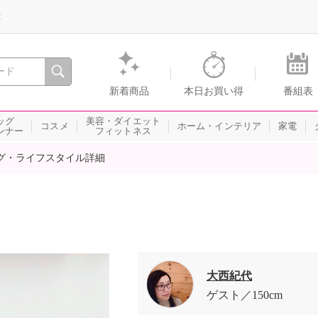
録
、瞬間を。通販・テレビショッピングのショップチャンネル
新着商品
本日お買い得
番組表
ッグ
美容・ダイエット
コスメ
ホーム・インテリア
家電
ンナー
フィットネス
グ・ライフスタイル詳細
大西紀代
ゲスト
150cm