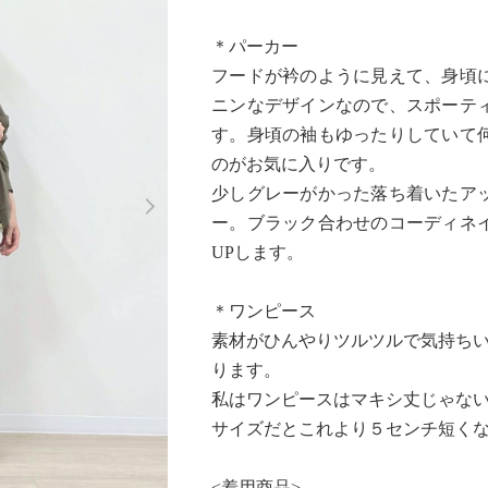
＊パーカー
フードが衿のように見えて、身頃
ニンなデザインなので、スポーテ
す。身頃の袖もゆったりしていて
のがお気に入りです。
Next
少しグレーがかった落ち着いたア
ー。ブラック合わせのコーディネ
UPします。
＊ワンピース
素材がひんやりツルツルで気持ちい
ります。
私はワンピースはマキシ丈じゃない
サイズだとこれより５センチ短く
<着用商品>