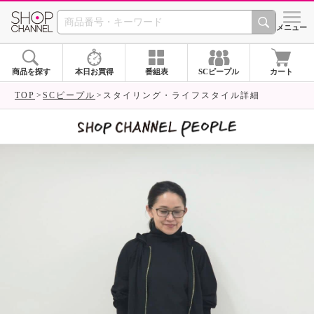
SHOP CHANNEL 
メニュー
商品を探す
本日お買得
番組表
SCピープル
カート
TOP
SCピープル
スタイリング・ライフスタイル詳細