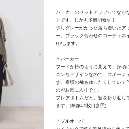
パーカーのセットアップってなか
トです。しかも多機能素材！
少しグレーがかった落ち着いたア
ー。ブラック合わせのコーディネ
UPします。
Next
＊パーカー
フードが衿のように見えて、身頃
ニンなデザインなので、スポーテ
す。身頃の袖もゆったりしていて
のがお気に入りです。
フレアボトムだと、裾を折り返し
ます。(画像4-5枚目参照)
＊プルオーバー
ハイネックで首を紫外線から守って