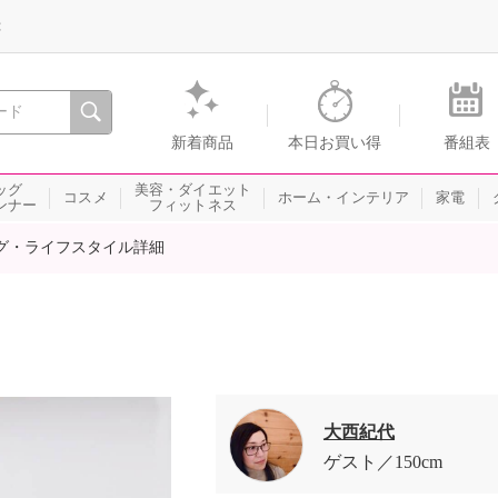
録
、瞬間を。通販・テレビショッピングのショップチャンネル
新着商品
本日お買い得
番組表
ッグ
美容・ダイエット
コスメ
ホーム・インテリア
家電
ンナー
フィットネス
グ・ライフスタイル詳細
大西紀代
ゲスト
150cm