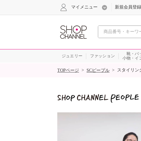
マイメニュー
新規会員登
心おどる
靴・バ
ジュエリー
ファッション
小物・イ
SALE
>
>
スタイリン
TOPページ
SCピープル