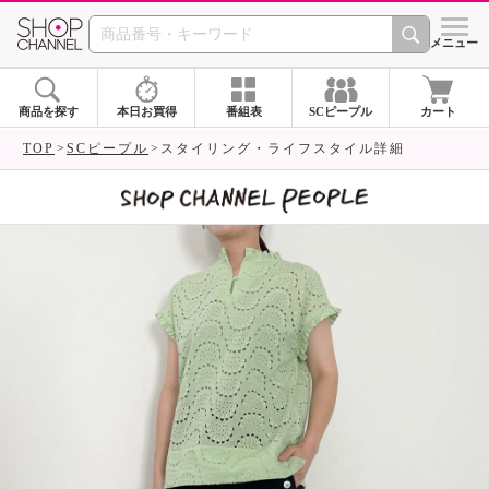
SHOP CHANNEL 
メニュー
商品を探す
本日お買得
番組表
SCピープル
カート
TOP
SCピープル
スタイリング・ライフスタイル詳細