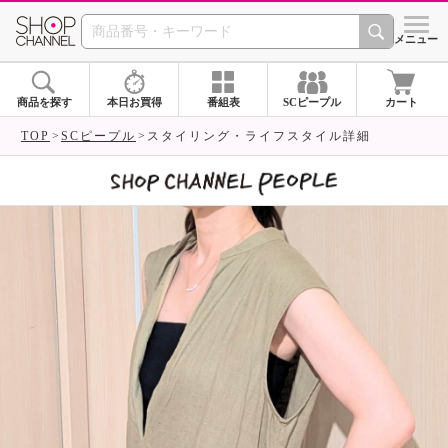
SHOP CHANNEL 
メニュー
商品を探す
本日お買得
番組表
SCピープル
カート
TOP
SCピープル
スタイリング・ライフスタイル詳細