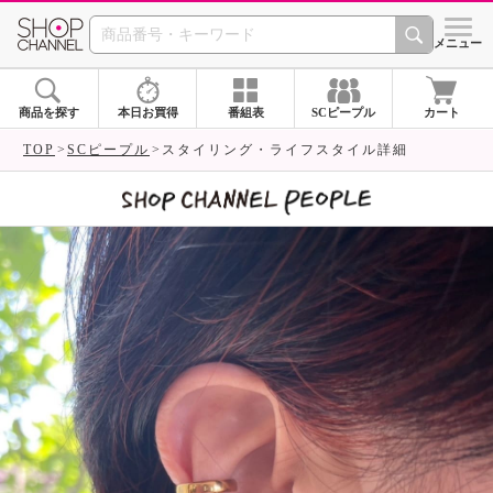
SHOP CHANNEL 
メニュー
商品を探す
本日お買得
番組表
SCピープル
カート
TOP
SCピープル
スタイリング・ライフスタイル詳細