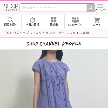
SHOP CHANNEL 
メニュー
商品を探す
本日お買得
番組表
SCピープル
カート
TOP
SCピープル
スタイリング・ライフスタイル詳細