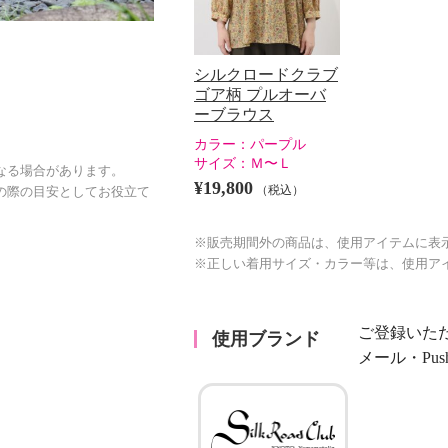
シルクロードクラブ
ゴア柄 プルオーバ
ーブラウス
カラー：
パープル
サイズ：
Ｍ〜Ｌ
なる場合があります。
¥19,800
（税込）
の際の目安としてお役立て
※販売期間外の商品は、使用アイテムに表
※正しい着用サイズ・カラー等は、使用ア
ご登録いた
使用ブランド
メール・Pu