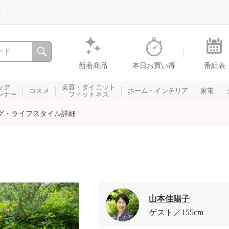
録
、瞬間を。通販・テレビショッピングのショップチャンネル
新着商品
本日お買い得
番組表
ッグ
美容・ダイエット
コスメ
ホーム・インテリア
家電
ンナー
フィットネス
グ・ライフスタイル詳細
山本佳陽子
ゲスト
155cm