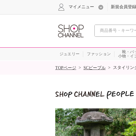
マイメニュー
新規会員登
心おどる
靴・バ
ジュエリー
ファッション
小物・イ
SALE
>
>
スタイリン
TOPページ
SCピープル