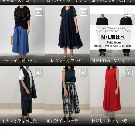
個性派ベストコーデ
ロマンティックなワンピースを羽織って
鮮やかなブルーのセットアップコーデ。
ドットが可愛いトップスをメインに。
エレガントなワンピースにカジュアルな小物を合わせて。
身長169㎝：MサイズとLサイズを着比べ
キチンと感を出したい日に。
前だけインコーデ
日差しに負けない赤