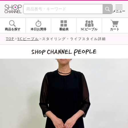
SHOP CHANNEL 
メニュー
商品を探す
本日お買得
番組表
SCピープル
カート
TOP
SCピープル
スタイリング・ライフスタイル詳細