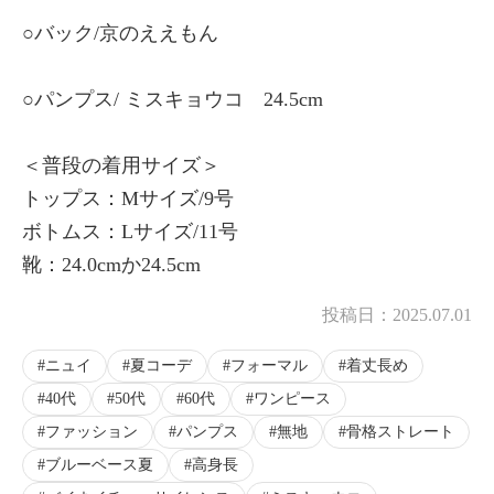
○バック/京のええもん
○パンプス/ ミスキョウコ 24.5cm
＜普段の着用サイズ＞
トップス：Mサイズ/9号
ボトムス：Lサイズ/11号
靴：24.0cmか24.5cm
投稿日：
2025.07.01
ニュイ
夏コーデ
フォーマル
着丈長め
40代
50代
60代
ワンピース
ファッション
パンプス
無地
骨格ストレート
ブルーベース夏
高身長