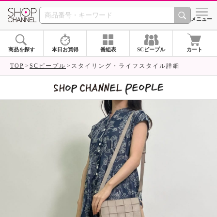
SHOP CHANNEL 
メニュー
商品を探す
本日お買得
番組表
SCピープル
カート
TOP
SCピープル
スタイリング・ライフスタイル詳細