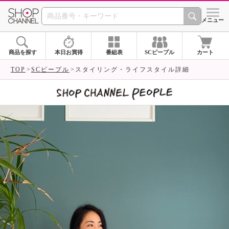
SHOP CHANNEL 
メニュー
商品を探す
本日お買得
番組表
SCピープル
カート
TOP
SCピープル
スタイリング・ライフスタイル詳細