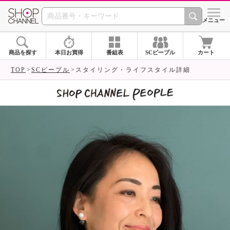
SHOP CHANNEL 
メニュー
商品を探す
本日お買得
番組表
SCピープル
カート
TOP
SCピープル
スタイリング・ライフスタイル詳細