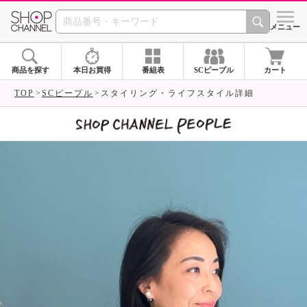
SHOP CHANNEL 
メニュー
商品を探す
本日お買得
番組表
SCピープル
カート
TOP
SCピープル
スタイリング・ライフスタイル詳細