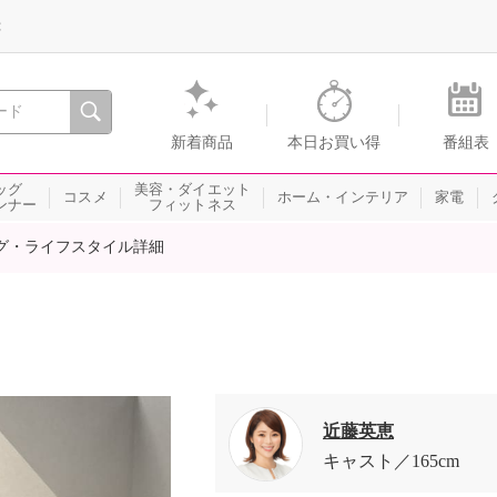
録
、瞬間を。通販・テレビショッピングのショップチャンネル
新着商品
本日お買い得
番組表
ッグ
美容・ダイエット
コスメ
ホーム・インテリア
家電
ンナー
フィットネス
グ・ライフスタイル詳細
近藤英恵
キャスト
165cm