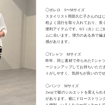
◯ボレロ S〜Mサイズ
スタイリスト岡部久仁子さんのはじめて
程よく流行を取り入れており、長
便利アイテムです。6/3（火）に
ムに合います。弾力のある糸で編
Next
感があります。
◯Tシャツ Mサイズ
昨年、同じ素材で作られたTシャ
ージョンアップしてお持ちいただ
トがしやすく、気持ちが良いので
◯パンツ Mサイズ
2wayで裾のシルエットを変えら
があります。裾にドローストリン
も便利。いろんなコーディネート