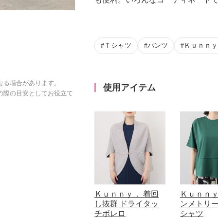
Ｔシャツ
パンツ
Ｋｕｎｎｙ
なる場合があります。
使用アイテム
の際の目安としてお役立て
Ｋｕｎｎｙ． 着回
Ｋｕｎｎｙ
し抜群 ドライタッ
ンメトリー
チボレロ
シャツ