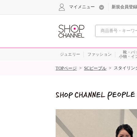
マイメニュー
新規会員登
心おどる
靴・バ
ジュエリー
ファッション
小物・イ
SALE
>
>
スタイリン
TOPページ
SCピープル