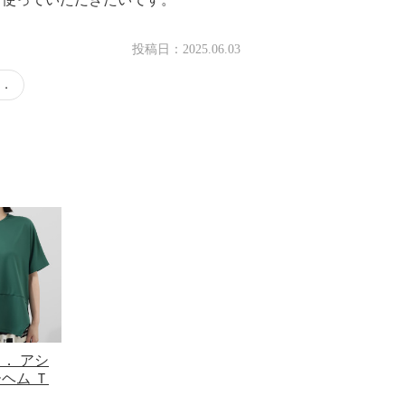
投稿日：
2025.06.03
．
． アシ
ヘム Ｔ