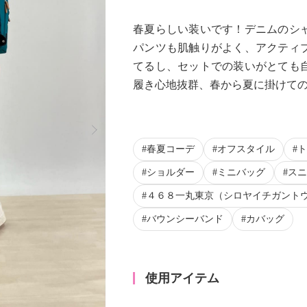
春夏らしい装いです！デニムのシ
パンツも肌触りがよく、アクティ
てるし、セットでの装いがとても
履き心地抜群、春から夏に掛けて
Next
春夏コーデ
オフスタイル
ト
ショルダー
ミニバッグ
スニ
４６８一丸東京（シロヤイチガント
バウンシーバンド
カバッグ
使用アイテム