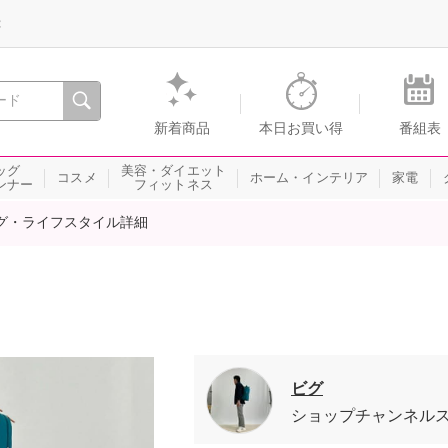
録
、瞬間を。通販・テレビショッピングのショップチャンネル
新着商品
本日お買い得
番組表
ッグ
美容・ダイエット
コスメ
ホーム・インテリア
家電
ンナー
フィットネス
グ・ライフスタイル詳細
ビグ
ショップチャンネル