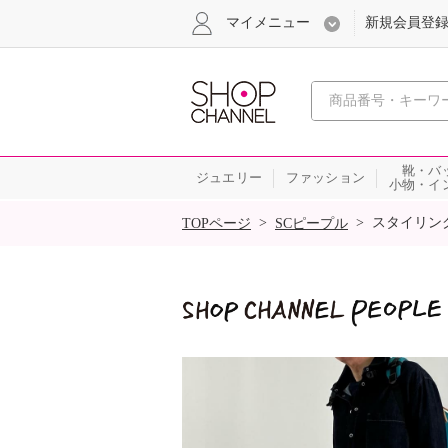
マイメニュー
新規会員登
心おどる
靴・バ
ジュエリー
ファッション
小物・イ
SALE
>
>
スタイリン
TOPページ
SCピープル