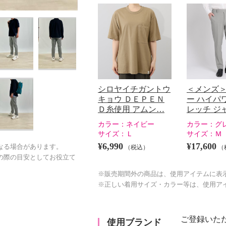
シロヤイチガントウ
＜メンズ＞
キョウ ＤＥＰＥＮ
ー ハイパ
Ｄ糸使用 アムン…
レッチ ジ
カラー：
ネイビー
カラー：
グ
サイズ：
Ｌ
サイズ：
Ｍ
¥6,990
¥17,600
なる場合があります。
（税込）
（
の際の目安としてお役立て
※販売期間外の商品は、使用アイテムに表
※正しい着用サイズ・カラー等は、使用ア
ご登録いた
使用ブランド