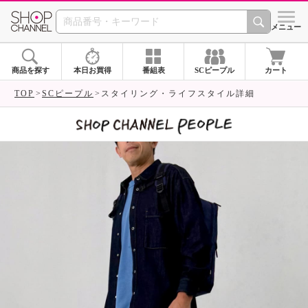
SHOP CHANNEL 
メニュー
商品を探す
本日お買得
番組表
SCピープル
カート
TOP
SCピープル
スタイリング・ライフスタイル詳細