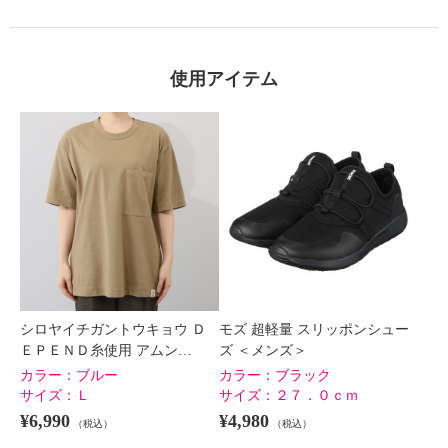
使用アイテム
シロヤイチガントウキョウ Ｄ
モズ 超軽量 スリッポンシュー
ＥＰＥＮＤ糸使用 アムン…
ズ ＜メンズ＞
カラー：
ブルー
カラー：
ブラック
サイズ：
Ｌ
サイズ：
２７．０ｃｍ
¥6,990
¥4,980
（税込）
（税込）