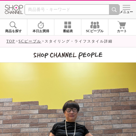
SHOP CHANNEL 
メニュー
商品を探す
本日お買得
番組表
SCピープル
カート
TOP
SCピープル
スタイリング・ライフスタイル詳細