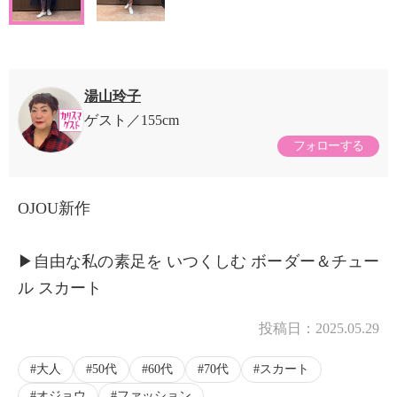
湯山玲子
ゲスト
155cm
フォローする
OJOU新作
▶︎自由な私の素足を いつくしむ ボーダー＆チュー
ル スカート
投稿日：
2025.05.29
大人
50代
60代
70代
スカート
オジョウ
ファッション