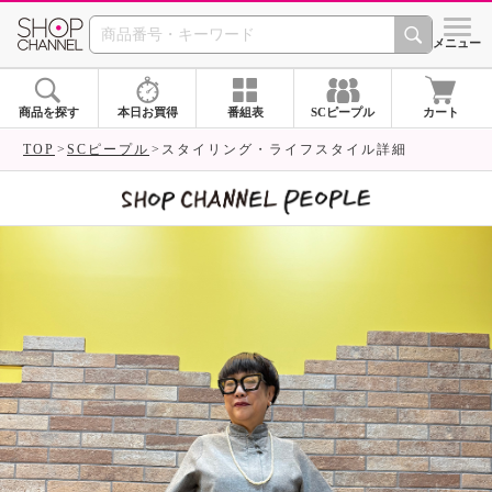
SHOP CHANNEL 
メニュー
商品を探す
本日お買得
番組表
SCピープル
カート
TOP
SCピープル
スタイリング・ライフスタイル詳細