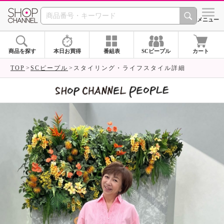
SHOP CHANNEL 
メニュー
商品を探す
本日お買得
番組表
SCピープル
カート
TOP
SCピープル
スタイリング・ライフスタイル詳細