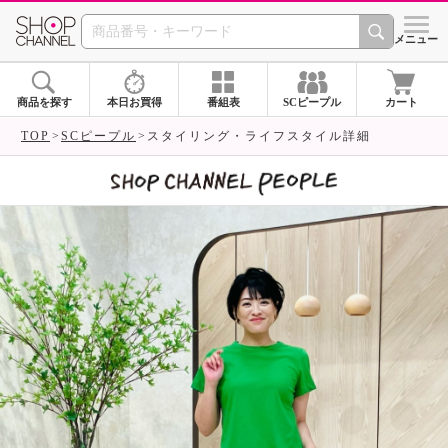
SHOP CHANNEL 
メニュー
商品を探す
本日お買得
番組表
SCピープル
カート
TOP
SCピープル
スタイリング・ライフスタイル詳細