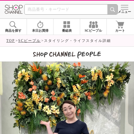
SHOP CHANNEL 
メニュー
商品を探す
本日お買得
番組表
SCピープル
カート
TOP
SCピープル
スタイリング・ライフスタイル詳細