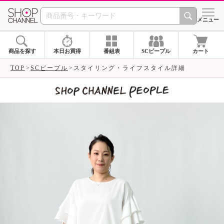
SHOP CHANNEL 
メニュー
商品を探す
本日お買得
番組表
SCピープル
カート
TOP
SCピープル
スタイリング・ライフスタイル詳細