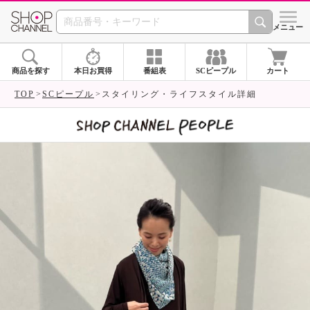
SHOP CHANNEL 
メニュー
商品を探す
本日お買得
番組表
SCピープル
カート
TOP
SCピープル
スタイリング・ライフスタイル詳細