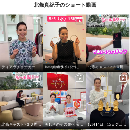
北條真紀子のショート動画
ティアラチョーカーをご紹介します♪
Instagramライバーに挑戦！
北條キャスト×３０周年タブレットにシール貼りpart2
北條キャスト×３０周年タブレットにシール貼り
美しさのその先へ 宝石のように輝く 神秘のオイル レッドオメガ１００
12月14日、15日ジュエリー・ゴールド特別販売会 開催