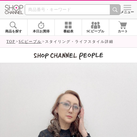
SHOP CHANNEL 
メニュー
商品を探す
本日お買得
番組表
SCピープル
カート
TOP
SCピープル
スタイリング・ライフスタイル詳細