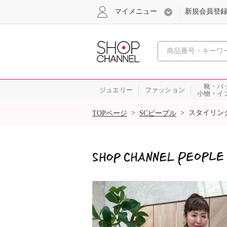
マイメニュー
新規会員登
心おどる
靴・バ
ジュエリー
ファッション
小物・イ
SALE
>
>
スタイリン
TOPページ
SCピープル