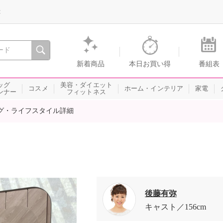
録
、瞬間を。通販・テレビショッピングのショップチャンネル
新着商品
本日お買い得
番組表
ッグ
美容・ダイエット
コスメ
ホーム・インテリア
家電
ンナー
フィットネス
グ・ライフスタイル詳細
後藤有弥
キャスト
156cm