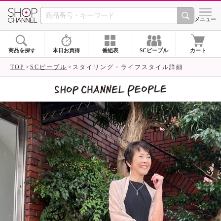
SHOP CHANNEL 
メニュー
商品を探す
本日お買得
番組表
SCピープル
カート
TOP
SCピープル
スタイリング・ライフスタイル詳細