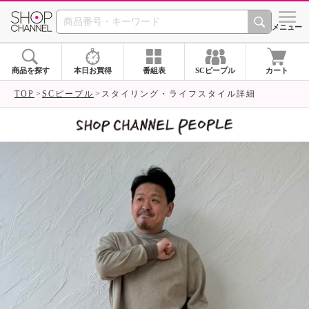
SHOP CHANNEL 
メニュー
商品を探す
本日お買得
番組表
SCピープル
カート
TOP
SCピープル
スタイリング・ライフスタイル詳細