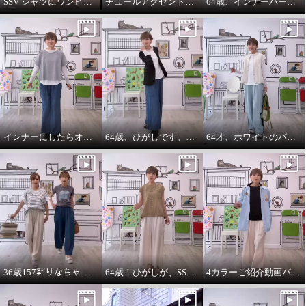
SSV シャツにワンピースをコーデしてみました。
チュールアクセントパーカー64歳カジュアル大好きが推し！
64歳、インナーパーカーは必需品です。
インナーにしたらオールシーズンいけます。インナーパーカー❤️
64歳、ひがしです。わたしの時代は、やっぱりジャケットにパーカーを出す‼️
64才、ホワイトのパーカーインナーはスタイリングに万能です。
36歳157㌢りなちゃんは60㌢丈、64歳163㌢のひがしは65㌢丈を履く
64歳！ひがしが、SSVのベスト最高！推し‼️コーデ
4カラーご紹介動画パーカー付きのインナーは、凄い使えます。