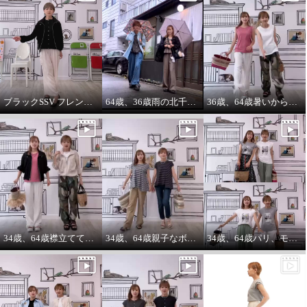
ブラックSSV フレンチシャツにブラックブルゾン so cool!
64歳、36歳雨の北千住迷路散歩
36歳、64歳暑いから ノースリーブ必須‼️暑いから腕は出す‼️
34歳、64歳襟立ててブルゾンを着る えっ？襟立てない？
34歳、64歳親子なボーダーコーデstyle^_^
34歳、64歳パリ、モンマルトルの階段プリントカットソーを着る。