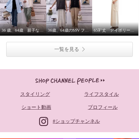
36 歳、64歳 親子な年齢差コーデ
36歳、64歳のSSV フレンチスリーブシャツはジレにもなります。
65㌢丈 アイボリーワイドパンツは、シルエット、履き心地ピカイチ
一覧を見る
スタイリング
ライフスタイル
ショート動画
プロフィール
#ショップチャンネル