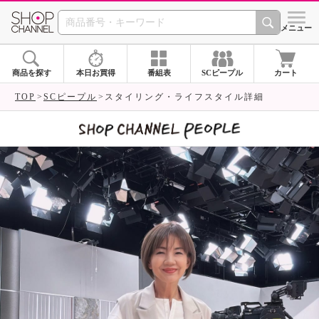
SHOP CHANNEL 
メニュー
商品を探す
本日お買得
番組表
SCピープル
カート
TOP
SCピープル
スタイリング・ライフスタイル詳細