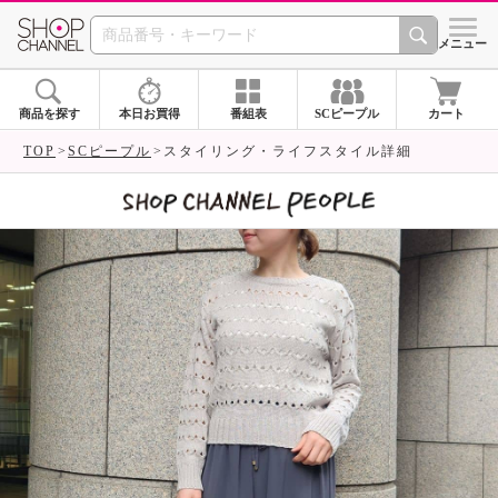
SHOP CHANNEL 
メニュー
商品を探す
本日お買得
番組表
SCピープル
カート
TOP
SCピープル
スタイリング・ライフスタイル詳細