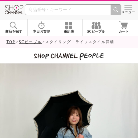
SHOP CHANNEL 
メニュー
商品を探す
本日お買得
番組表
SCピープル
カート
TOP
SCピープル
スタイリング・ライフスタイル詳細