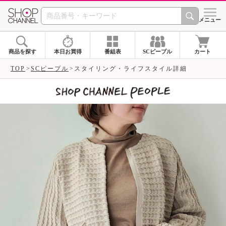
SHOP CHANNEL 
メニュー
商品を探す
本日お買得
番組表
SCピープル
カート
TOP
SCピープル
スタイリング・ライフスタイル詳細