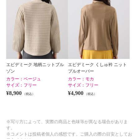
エピデミーク 地柄ニットブル
エピデミーク くしゅ衿 ニット
ゾン
プルオーバー
カラー：
ベージュ
カラー：
モカ
サイズ：
フリー
サイズ：
フリー
¥8,900
¥4,900
（税込）
（税込）
※写り方によって、実際の商品と色味等が異なる場合がありま
す。
※コメントは投稿者個人の感想です。ご購入の際の目安としてお