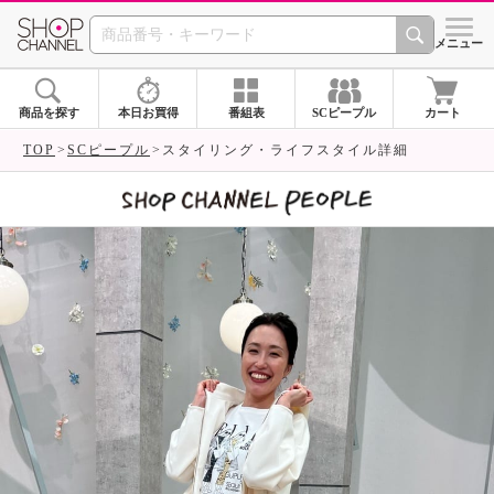
SHOP CHANNEL 
メニュー
商品を探す
本日お買得
番組表
SCピープル
カート
TOP
SCピープル
スタイリング・ライフスタイル詳細