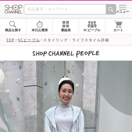
SHOP CHANNEL 
メニュー
商品を探す
本日お買得
番組表
SCピープル
カート
TOP
SCピープル
スタイリング・ライフスタイル詳細