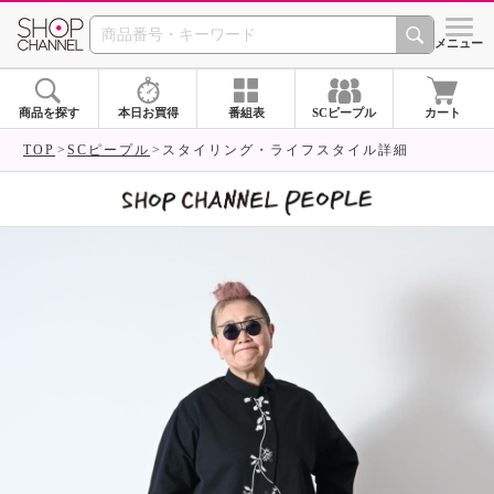
SHOP CHANNEL 
メニュー
商品を探す
本日お買得
番組表
SCピープル
カート
TOP
SCピープル
スタイリング・ライフスタイル詳細