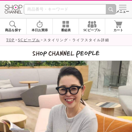
SHOP CHANNEL 
メニュー
商品を探す
本日お買得
番組表
SCピープル
カート
TOP
SCピープル
スタイリング・ライフスタイル詳細