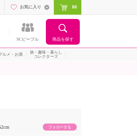
¥0
お気に入り
商品を探す
SCピープル
旅・趣味・暮らし
グルメ・お酒
コレクターズ
62cm
フォローする