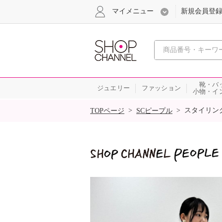
マイメニュー
新規会員登
心おどる
靴・バ
ジュエリー
ファッション
小物・イ
SALE
>
>
スタイリン
TOPページ
SCピープル