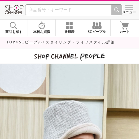
SHOP CHANNEL 
メニュー
商品を探す
本日お買得
番組表
SCピープル
カート
TOP
SCピープル
スタイリング・ライフスタイル詳細